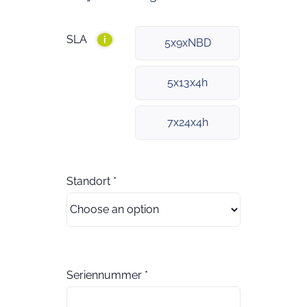
SLA
i
5x9xNBD
5x13x4h
7x24x4h
Standort
*
Seriennummer
*