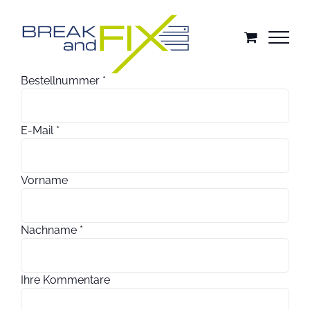
Zum
Inhalt
springen
erforderlich
Bestellnummer
*
erforderlich
E-Mail
*
Vorname
erforderlich
Nachname
*
Ihre Kommentare
Page URI *erforderlich