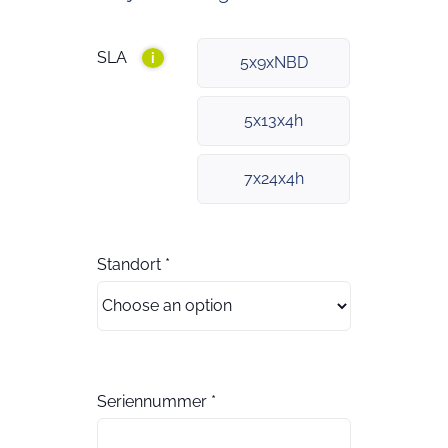
SLA
i
5x9xNBD
5x13x4h
7x24x4h
Standort
*
Seriennummer
*