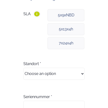
SLA
i
5x9xNBD
5x13x4h
7x24x4h
Standort
*
Seriennummer
*