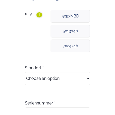
SLA
i
5x9xNBD
5x13x4h
7x24x4h
Standort
*
Seriennummer
*