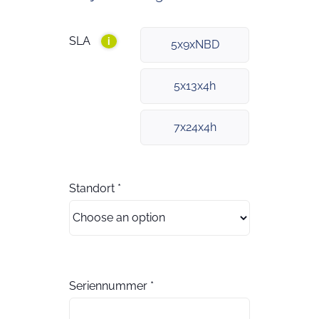
SLA
i
5x9xNBD
5x13x4h
7x24x4h
Standort
*
Seriennummer
*