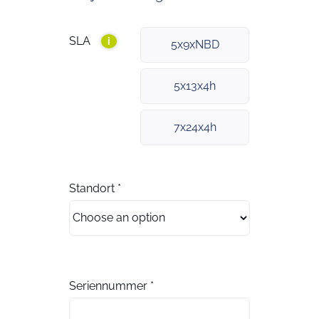
SLA
i
5x9xNBD
5x13x4h
7x24x4h
Standort
*
Seriennummer
*