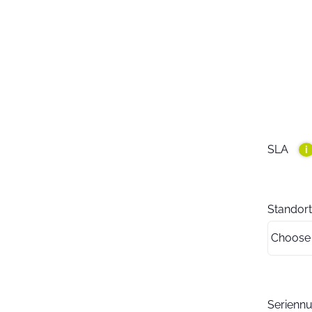
SLA
i
Standort
Serien