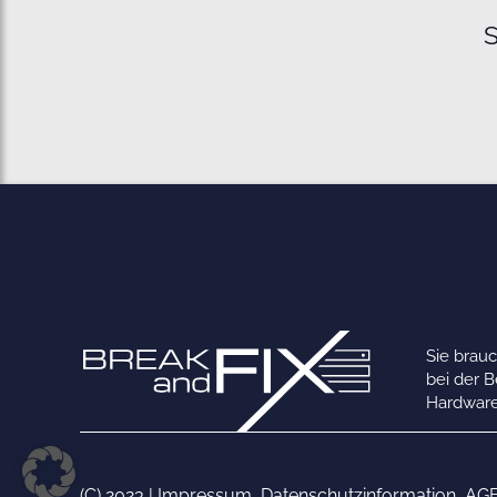
S
Sie brau
bei der 
Hardware
(C) 2023 |
Impressum
,
Datenschutzinformation
,
AG