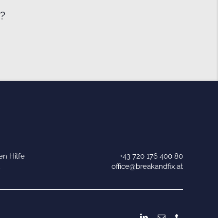
e?
n Hilfe
+43 720 176 400 80
u
office@breakandfix.at