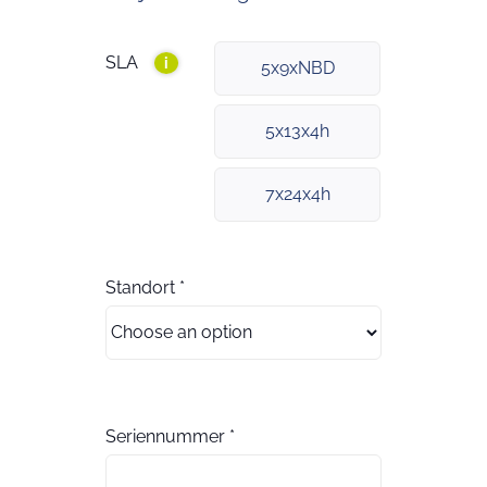
SLA
i
5x9xNBD
5x13x4h
7x24x4h
Standort
*
Seriennummer
*