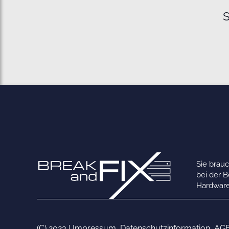
S
Sie brau
bei der 
Hardware
(C) 2023 |
Impressum
,
Datenschutzinformation
,
AG