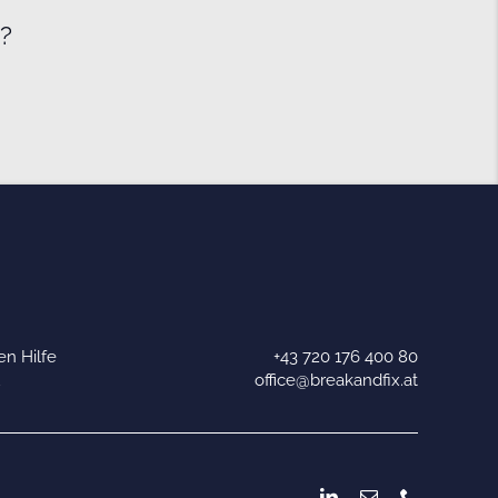
e?
n Hilfe
+43 720 176 400 80
u
office@breakandfix.at