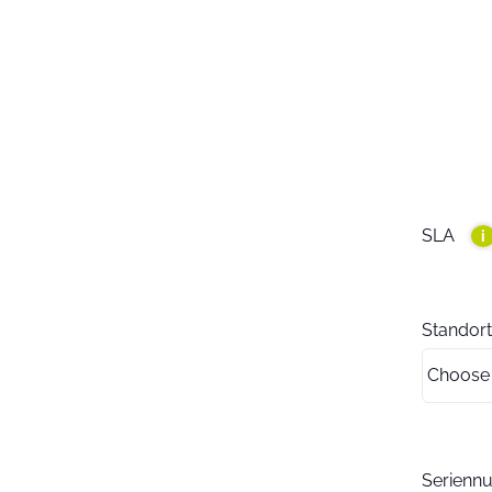
SLA
i
Standort
Serien