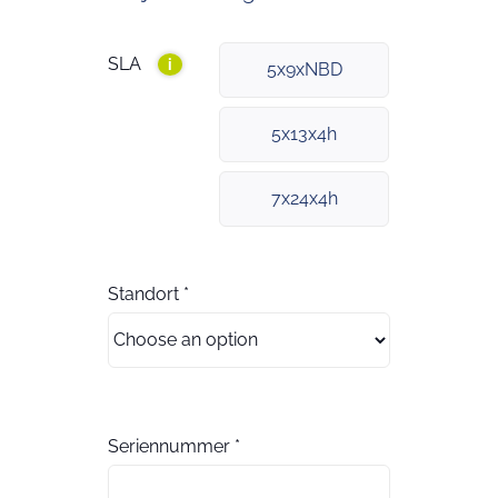
SLA
i
5x9xNBD
5x13x4h
7x24x4h
Standort
*
Seriennummer
*