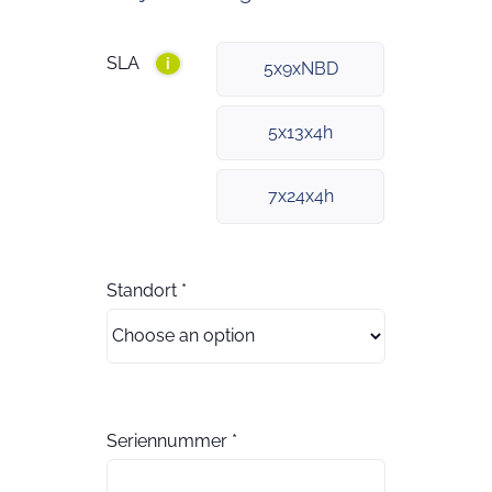
SLA
i
5x9xNBD
5x13x4h
7x24x4h
Standort
*
Seriennummer
*