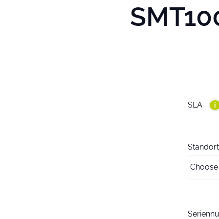
SMT100
SLA
i
Standort
Serien