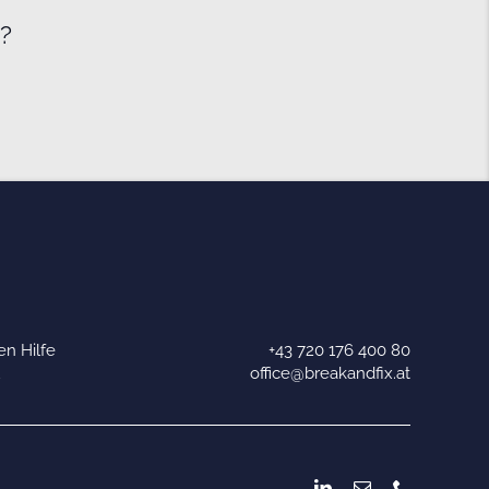
e?
n Hilfe
+43 720 176 400 80
u
office@breakandfix.at