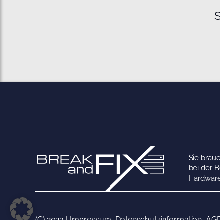
S
Sie brau
bei der 
Hardware
(C) 2023 |
Impressum
,
Datenschutzinformation
,
AG