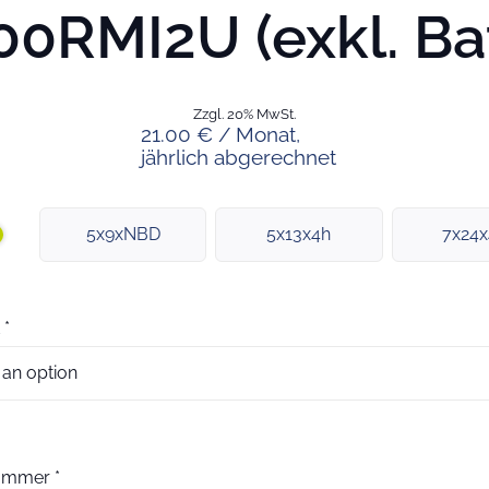
0RMI2U (exkl. Bat
Zzgl. 20% MwSt.
21.00 € / Monat,
jährlich abgerechnet
5x9xNBD
5x13x4h
7x24
*
nummer
*