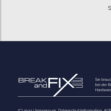
S
Sie brau
bei der 
Hardware
(C) 2023 |
Impressum
,
Datenschutzinformation
,
AG