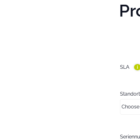
Pr
SLA
i
Standort
Serien