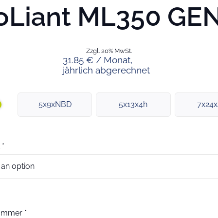
oLiant ML350 GE
Zzgl. 20% MwSt.
31.85 € / Monat,
jährlich abgerechnet
5x9xNBD
5x13x4h
7x24
*
nummer
*