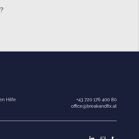
e?
n Hilfe
+43 720 176 400 80
u
office@breakandfix.at