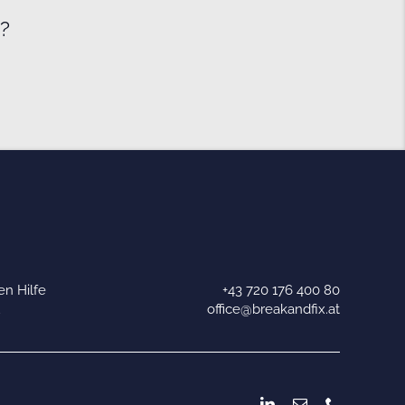
e?
n Hilfe
+43 720 176 400 80
u
office@breakandfix.at