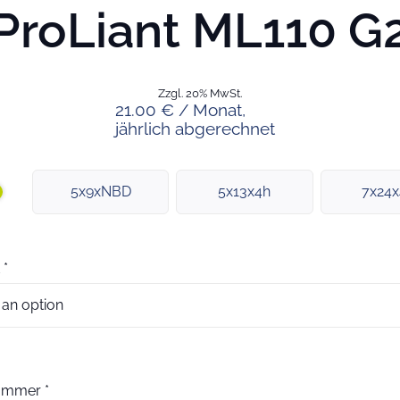
ProLiant ML110 G
Zzgl. 20% MwSt.
21.00 € / Monat,
jährlich abgerechnet
5x9xNBD
5x13x4h
7x24
*
nummer
*