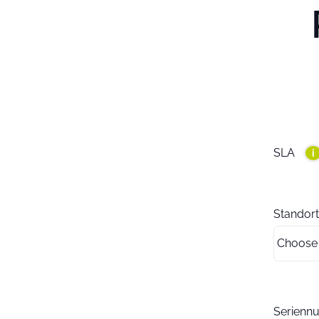
SLA
i
Standort
Serien