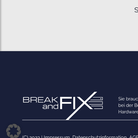
S
Sie brau
bei der 
Hardware
(C) 2023 |
Impressum
,
Datenschutzinformation
,
AG