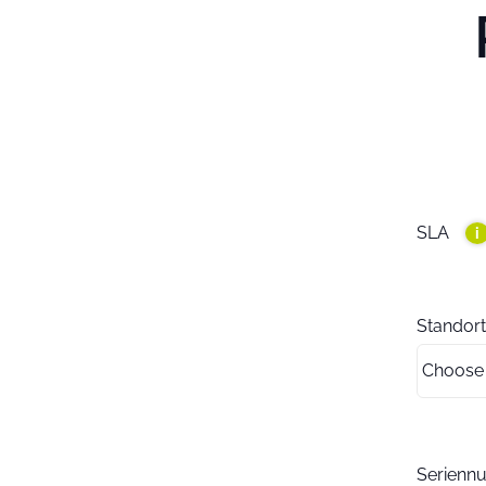
SLA
i
Standort
Serien