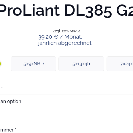
ProLiant DL385 G
Zzgl. 20% MwSt.
39.20 € / Monat,
jährlich abgerechnet
5x9xNBD
5x13x4h
7x24
*
nummer
*