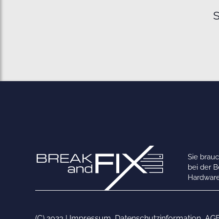
S
Sie brau
bei der 
Hardware
(C) 2023 |
Impressum
,
Datenschutzinformation
,
AG