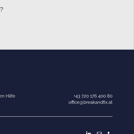
e?
n Hilfe
+43 720 176 400 80
u
office@breakandfix.at