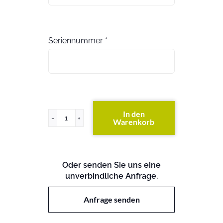
Seriennummer
*
In den
Warenkorb
ProLiant
DL160
G5
Storage
Oder senden Sie uns eine
Server
unverbindliche Anfrage.
Menge
Anfrage senden