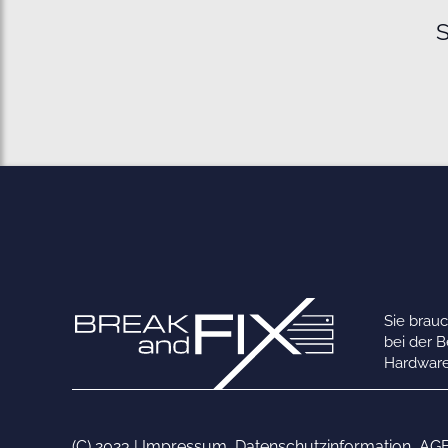
S
Sie brau
bei der 
Hardware
(C) 2023 |
Impressum
,
Datenschutzinformation
,
AG