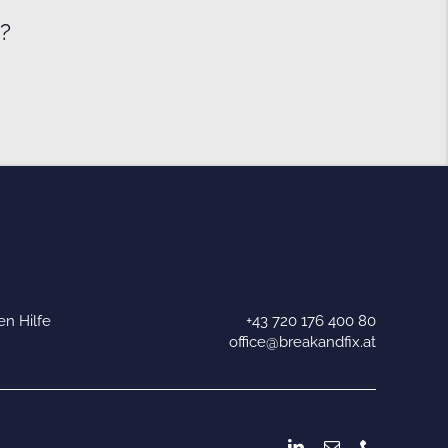
e?
n Hilfe
+43 720 176 400 80
u
office@breakandfix.at