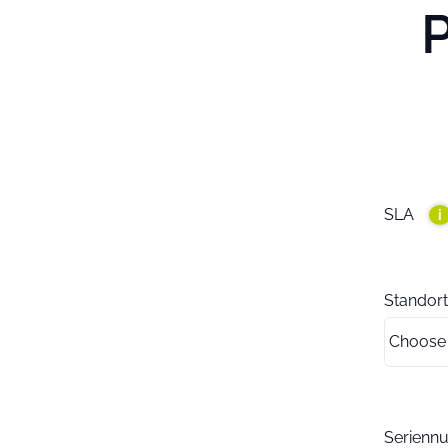
SLA
i
Standort
Serien