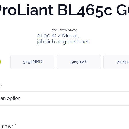
ProLiant BL465c G
Zzgl. 20% MwSt.
21.00 € / Monat,
jährlich abgerechnet
5x9xNBD
5x13x4h
7x24
*
nummer
*