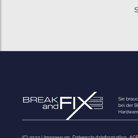
S
Sie brau
bei der 
Hardware
(C) 2023 |
Impressum
,
Datenschutzinformation
,
AG