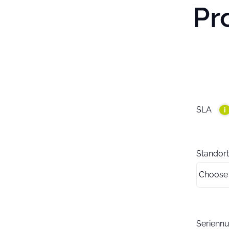
Pr
SLA
i
Standort
Serien