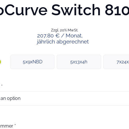
oCurve Switch 810
Zzgl. 20% MwSt.
207.80 € / Monat,
jährlich abgerechnet
5x9xNBD
5x13x4h
7x24
*
nummer
*