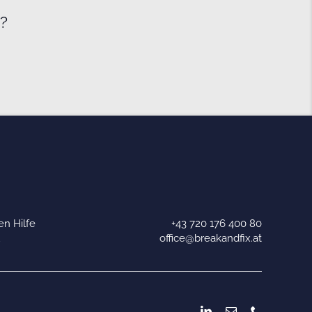
e?
n Hilfe
+43 720 176 400 80
u
office@breakandfix.at