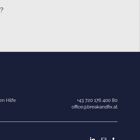
e?
n Hilfe
+43 720 176 400 80
u
office@breakandfix.at