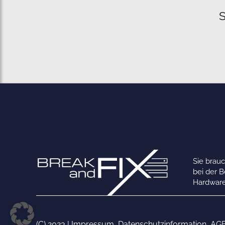
S
Sie brau
bei der 
Hardware
(C) 2023 |
Impressum
,
Datenschutzinformation
,
AG