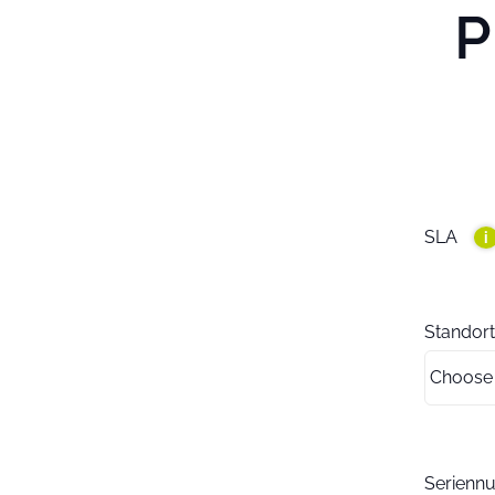
P
SLA
i
Standort
Serien