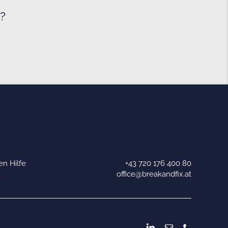
e?
n Hilfe
+43 720 176 400 80
u
office@breakandfix.at