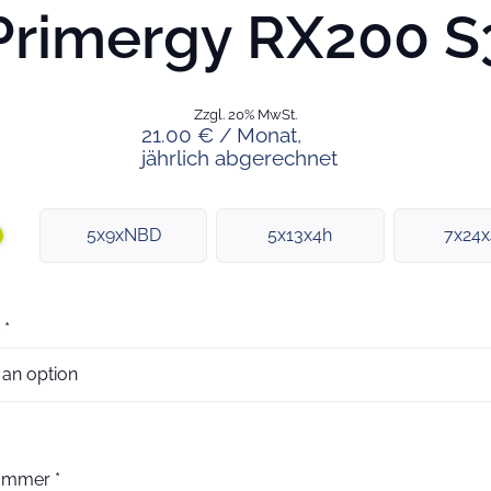
Primergy RX200 S
Zzgl. 20% MwSt.
21.00 € / Monat,
jährlich abgerechnet
5x9xNBD
5x13x4h
7x24
*
nummer
*