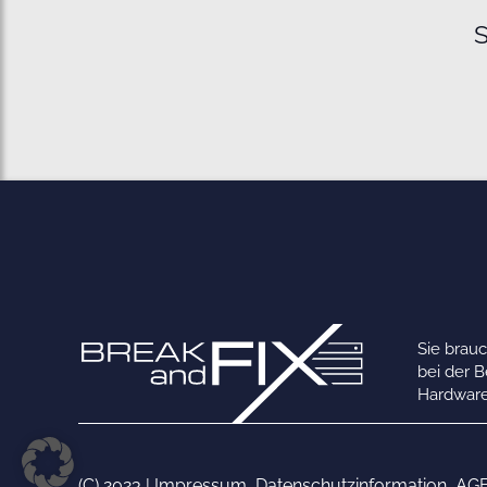
S
Sie brau
bei der 
Hardware
(C) 2023 |
Impressum
,
Datenschutzinformation
,
AG