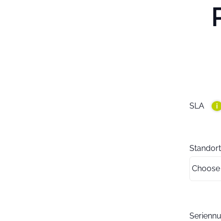
SLA
i
Standort
Serien