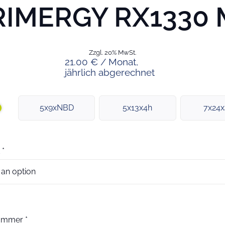
RIMERGY RX1330 
Zzgl. 20% MwSt.
21.00 € / Monat,
jährlich abgerechnet
5x9xNBD
5x13x4h
7x24
*
nummer
*