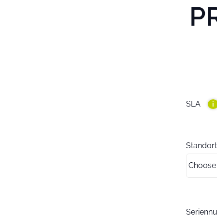
P
SLA
i
Standort
Serien