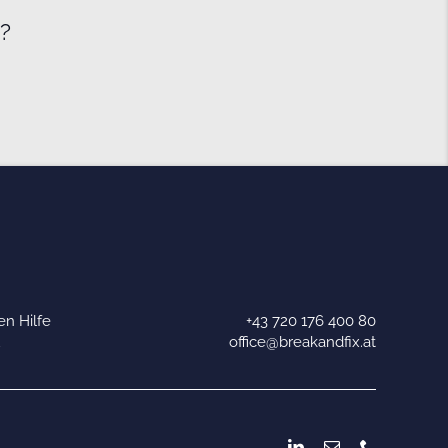
e?
n Hilfe
+43 720 176 400 80
u
office@breakandfix.at