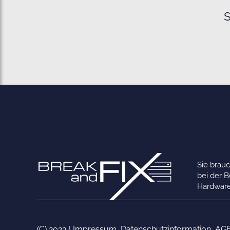
S
Sie brau
bei der 
Hardware
(C) 2023 |
Impressum
,
Datenschutzinformation
,
AG