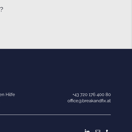
e?
n Hilfe
+43 720 176 400 80
u
office@breakandfix.at