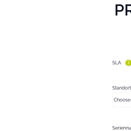
P
SLA
i
Standort
Serien