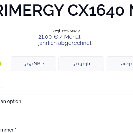
RIMERGY CX1640 
Zzgl. 20% MwSt.
21.00 € / Monat,
jährlich abgerechnet
5x9xNBD
5x13x4h
7x24
*
nummer
*