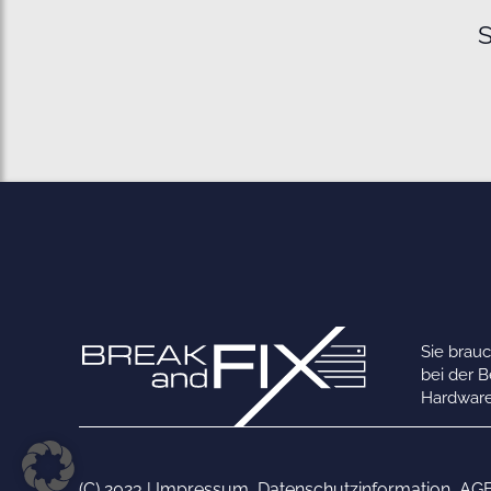
S
Sie brau
bei der 
Hardware
(C) 2023 |
Impressum
,
Datenschutzinformation
,
AG