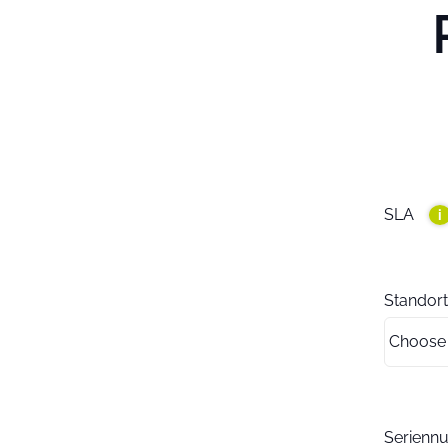
SLA
i
Standort
Serien