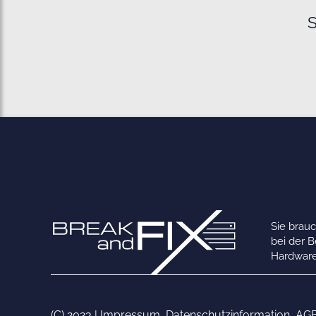
S
Sie brau
bei der 
Hardware
(C) 2023 |
Impressum
,
Datenschutzinformation
,
AG