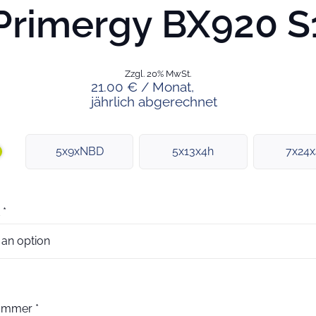
Primergy BX920 S
Zzgl. 20% MwSt.
21.00 € / Monat,
jährlich abgerechnet
5x9xNBD
5x13x4h
7x24
*
nummer
*