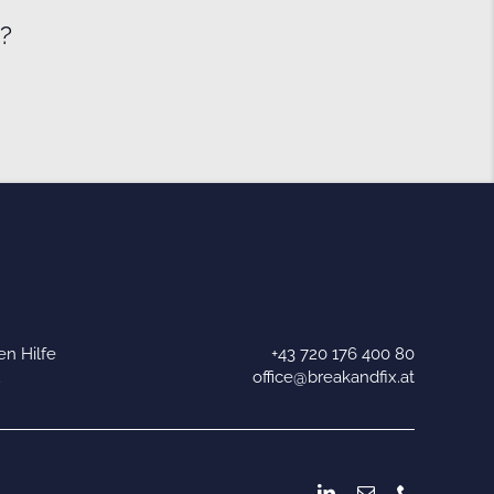
e?
n Hilfe
+43 720 176 400 80
u
office@breakandfix.at