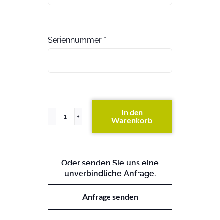
Seriennummer
*
In den
Warenkorb
PowerVault
TL4000
(exkl.
Festplatten)
Oder senden Sie uns eine
Menge
unverbindliche Anfrage.
Anfrage senden