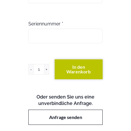
Seriennummer
*
In den
Warenkorb
PowerVault
745N
(exkl.
Festplatten)
Oder senden Sie uns eine
Menge
unverbindliche Anfrage.
Anfrage senden