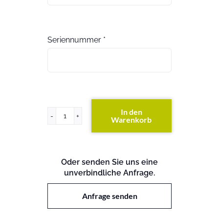
Seriennummer
*
In den
Warenkorb
PowerVault
220s
(exkl.
Festplatten)
Oder senden Sie uns eine
Menge
unverbindliche Anfrage.
Anfrage senden