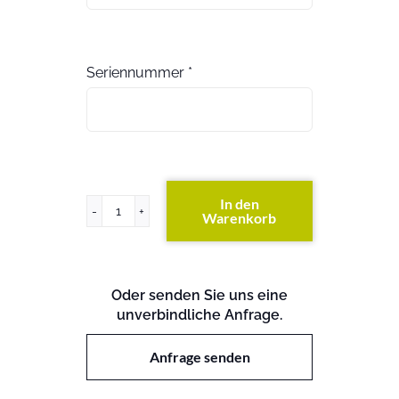
Seriennummer
*
In den
Warenkorb
PowerVault
124T
(exkl.
Festplatten)
Oder senden Sie uns eine
Menge
unverbindliche Anfrage.
Anfrage senden