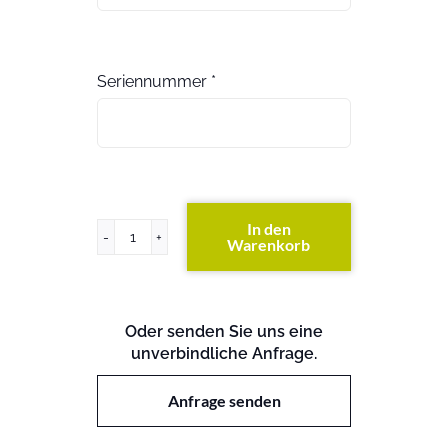
Seriennummer
*
In den
Warenkorb
PowerVault
122T
(exkl.
Festplatten)
Oder senden Sie uns eine
Menge
unverbindliche Anfrage.
Anfrage senden