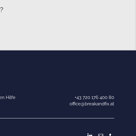
e?
n Hilfe
+43 720 176 400 80
u
office@breakandfix.at