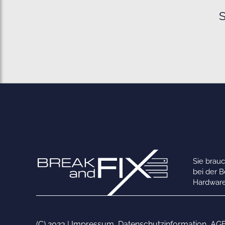
S
Sie brau
bei der 
Hardware
(C) 2023 |
Impressum
,
Datenschutzinformation
,
AG