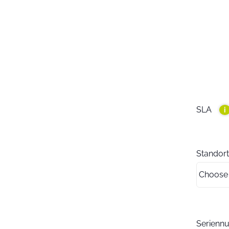
SLA
i
Standort
Serien