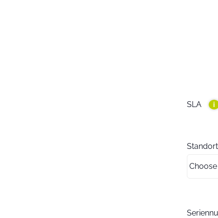
SLA
i
Standort
Serien