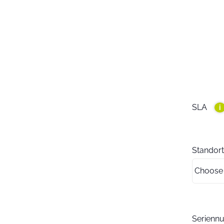
SLA
i
Standort
Serien