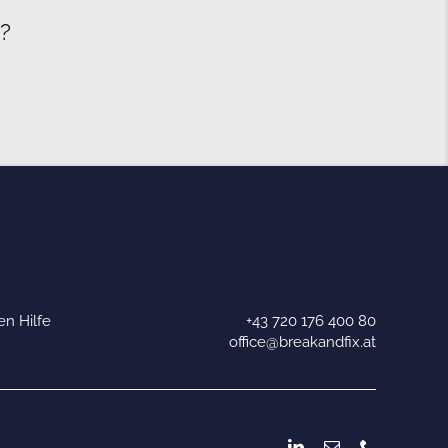
e?
n Hilfe
+43 720 176 400 80
u
office@breakandfix.at