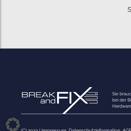
S
Sie brau
bei der 
Hardware
(C) 2023 |
Impressum
,
Datenschutzinformation
,
AG