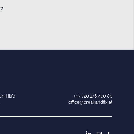
e?
n Hilfe
+43 720 176 400 80
u
office@breakandfix.at