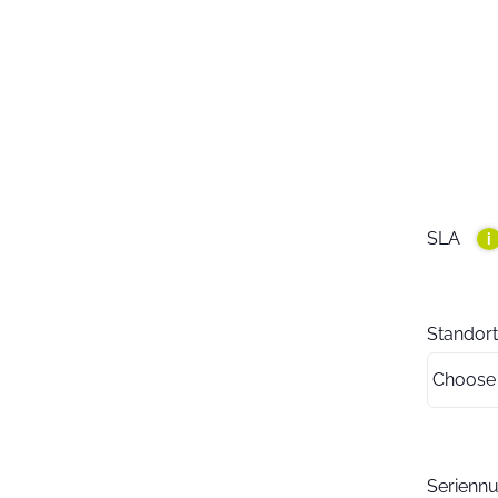
SLA
i
Standort
Serien