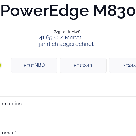
PowerEdge M830
Zzgl. 20% MwSt.
41.65 € / Monat,
jährlich abgerechnet
5x9xNBD
5x13x4h
7x24
*
nummer
*