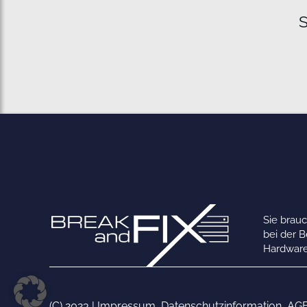
S
Sie brau
bei der 
Hardware
(C) 2023 |
Impressum
,
Datenschutzinformation
,
AG