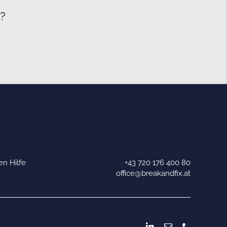
e?
n Hilfe
+43 720 176 400 80
u
office@breakandfix.at