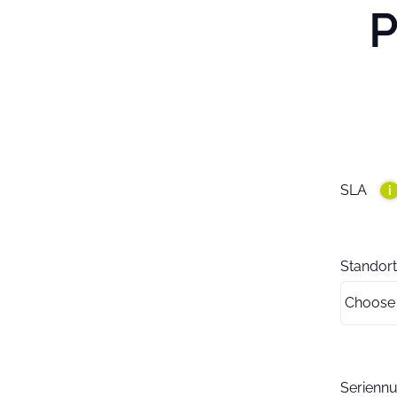
P
SLA
i
Standort
Serien