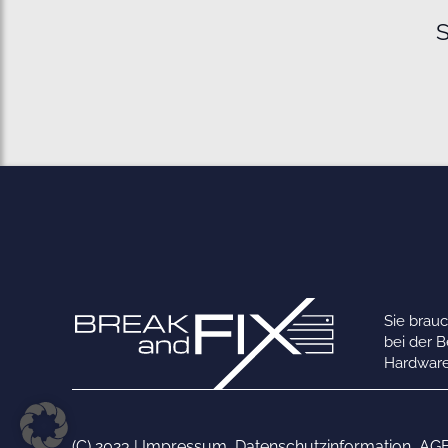
S
Sie brau
bei der 
Hardware
(C) 2023 |
Impressum
,
Datenschutzinformation
,
AG