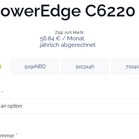
owerEdge C6220 
Zzgl. 20% MwSt.
56.84 € / Monat,
jährlich abgerechnet
5x9xNBD
5x13x4h
7x24
*
nummer
*