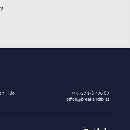
e?
n Hilfe
+43 720 176 400 80
u
office@breakandfix.at