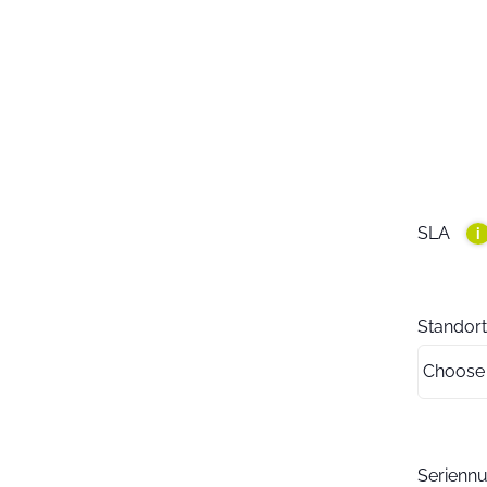
SLA
i
Standort
Serien