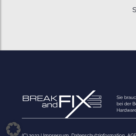
S
Sie brau
bei der 
Hardware
(C) 2023 |
Impressum
,
Datenschutzinformation
,
AG