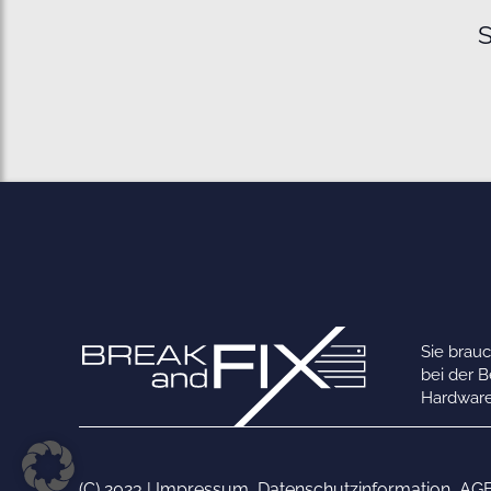
S
Sie brau
bei der 
Hardware
(C) 2023 |
Impressum
,
Datenschutzinformation
,
AG