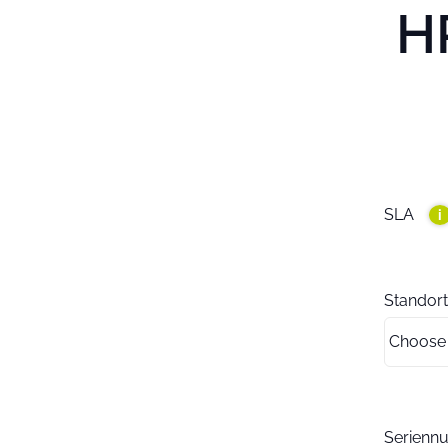
H
SLA
i
Standort
Serien