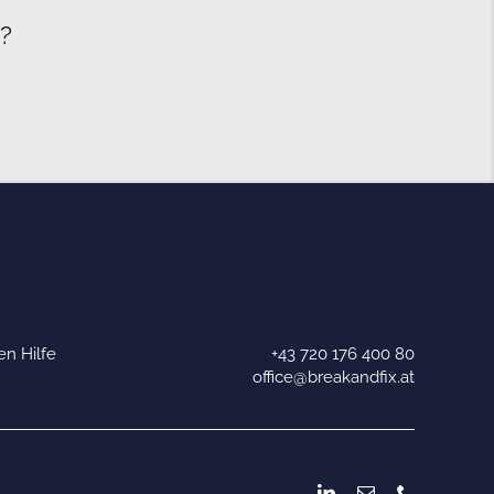
e?
n Hilfe
+43 720 176 400 80
u
office@breakandfix.at