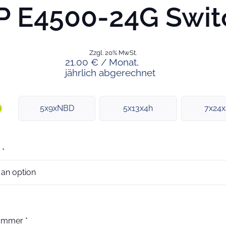
P E4500-24G Swit
Zzgl. 20% MwSt.
21.00 € / Monat,
jährlich abgerechnet
5x9xNBD
5x13x4h
7x24
*
nummer
*