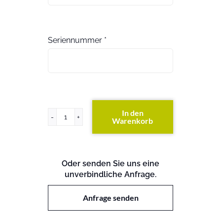
Seriennummer
*
In den
Warenkorb
HP
7502
Switch
Chassis
Oder senden Sie uns eine
CTO
unverbindliche Anfrage.
Menge
Anfrage senden