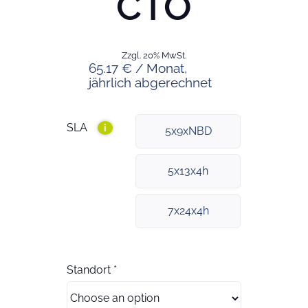
CTO
Zzgl. 20% MwSt.
65.17 € / Monat,
jährlich abgerechnet
SLA
i
5x9xNBD
5x13x4h
7x24x4h
Standort
*