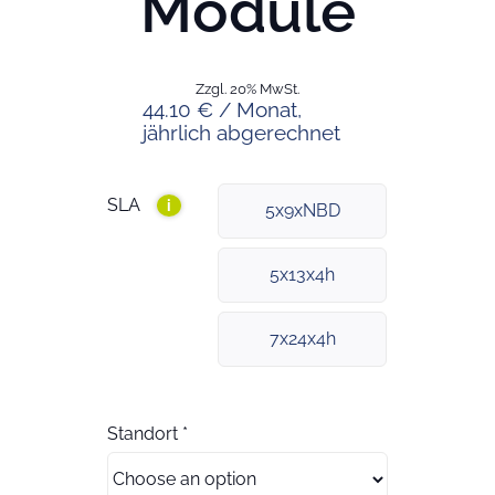
Module
Zzgl. 20% MwSt.
44.10 € / Monat,
jährlich abgerechnet
SLA
i
5x9xNBD
5x13x4h
7x24x4h
Standort
*