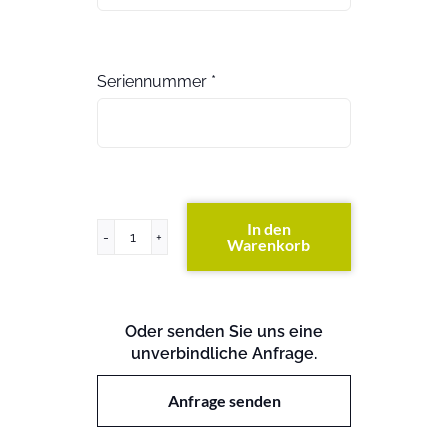
Seriennummer
*
In den
Warenkorb
HP
7500
Load
Balancing
Oder senden Sie uns eine
Module
unverbindliche Anfrage.
Menge
Anfrage senden