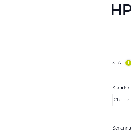
HP
SLA
i
Standort
Serien