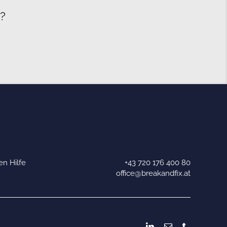
e?
n Hilfe
+43 720 176 400 80
u
office@breakandfix.at