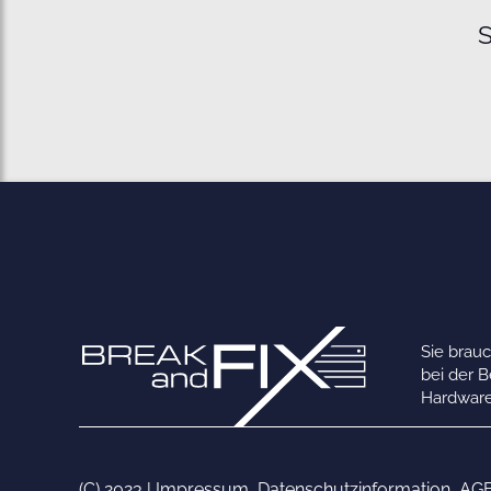
S
Sie brau
bei der 
Hardware
(C) 2023 |
Impressum
,
Datenschutzinformation
,
AG