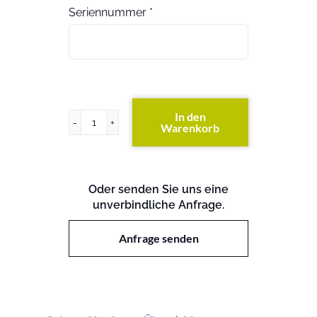
Seriennummer
*
In den
Warenkorb
HP
5800-
24G-
SFP
Oder senden Sie uns eine
Switch
unverbindliche Anfrage.
Menge
Anfrage senden