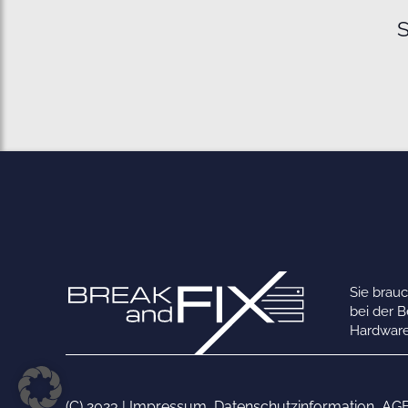
S
Sie brau
bei der 
Hardware
(C) 2023 |
Impressum
,
Datenschutzinformation
,
AG