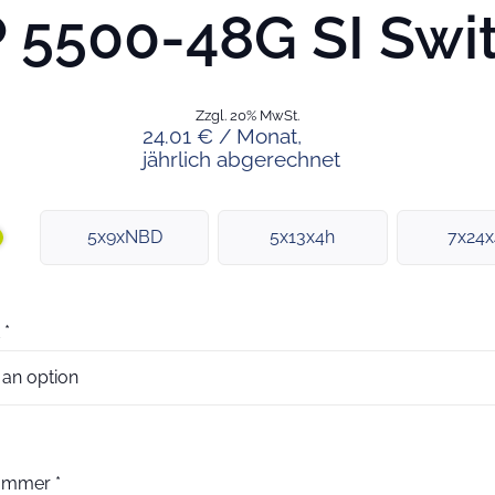
 5500-48G SI Swi
Zzgl. 20% MwSt.
24.01 € / Monat,
jährlich abgerechnet
5x9xNBD
5x13x4h
7x24
*
nummer
*