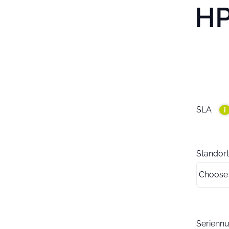
HP
SLA
i
Standort
Serien