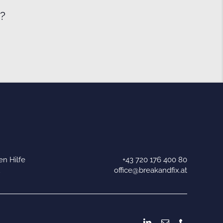
e?
n Hilfe
+43 720 176 400 80
u
office@breakandfix.at