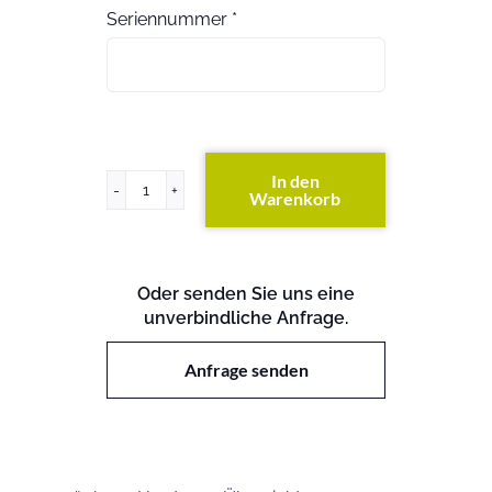
Seriennummer
*
In den
Warenkorb
HP
5500-
48G-
PoE
Oder senden Sie uns eine
EI
unverbindliche Anfrage.
Switch
Menge
Anfrage senden