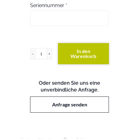
Seriennummer
*
In den
Warenkorb
HP
5500-
24G-
PoE
Oder senden Sie uns eine
SI
unverbindliche Anfrage.
Switch
Menge
Anfrage senden