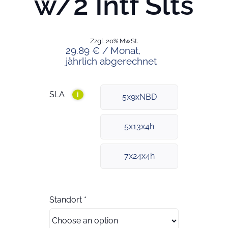
w/2 Intf Slts
Zzgl. 20% MwSt.
29.89 € / Monat,
jährlich abgerechnet
SLA
i
5x9xNBD
5x13x4h
7x24x4h
Standort
*