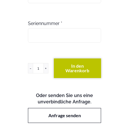
Seriennummer
*
In den
Warenkorb
HP
5500-
24G-
PoE+
Oder senden Sie uns eine
EI
unverbindliche Anfrage.
Switch
w/2
Intf
Anfrage senden
Slts
Menge