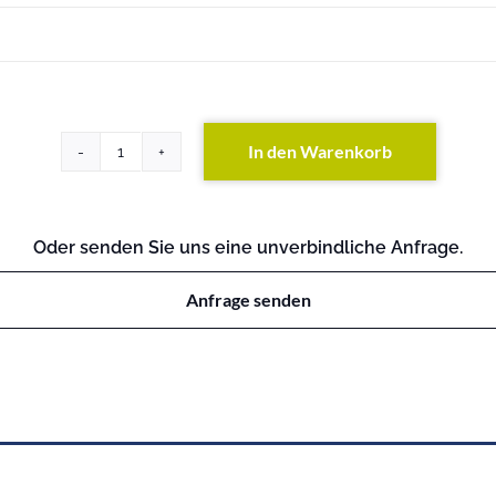
In den Warenkorb
HP
5120-
24G-
PoE+
Oder senden Sie uns eine unverbindliche Anfrage.
(170W)
SI
Anfrage senden
Switch
Menge