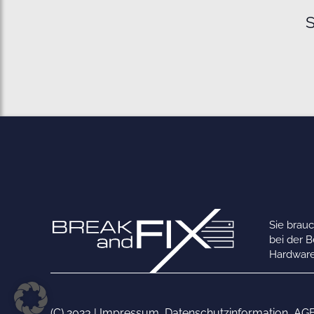
S
Sie brau
bei der 
Hardware
(C) 2023 |
Impressum
,
Datenschutzinformation
,
AG