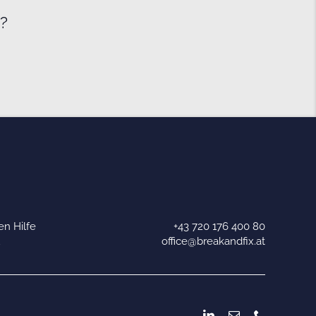
e?
n Hilfe
+43 720 176 400 80
u
office@breakandfix.at