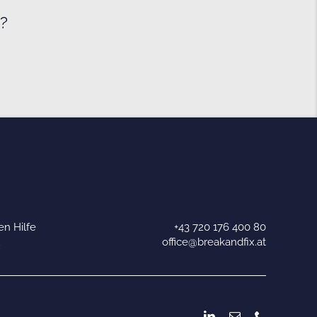
e?
n Hilfe
+43 720 176 400 80
u
office@breakandfix.at