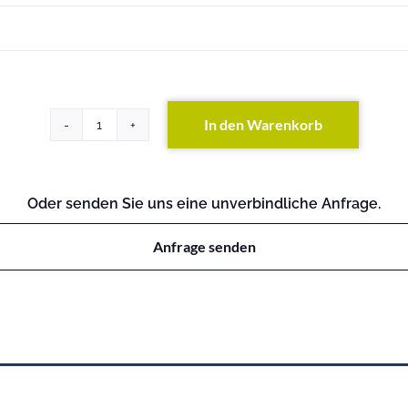
In den Warenkorb
HP
5120-
24G
EI
Oder senden Sie uns eine unverbindliche Anfrage.
Switch
with
Anfrage senden
2
Slots
Menge