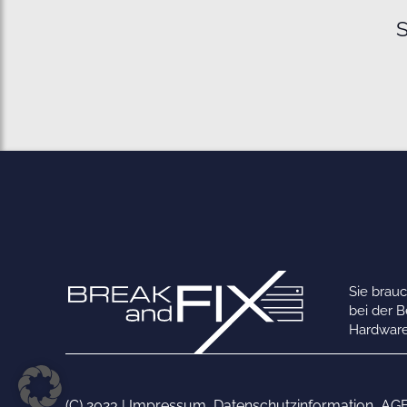
S
Sie brau
bei der 
Hardware
(C) 2023 |
Impressum
,
Datenschutzinformation
,
AG