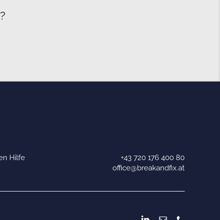
e?
n Hilfe
+43 720 176 400 80
u
office@breakandfix.at