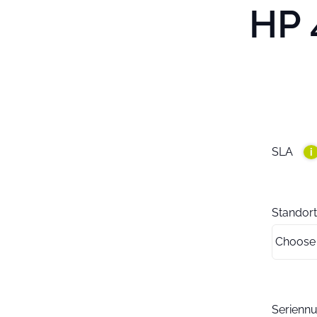
HP 
SLA
i
Standort
Serien