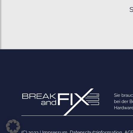
S
Sie brau
bei der 
Hardware
(C) 2023 |
Impressum
,
Datenschutzinformation
,
AG