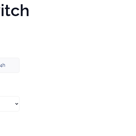
itch
x4h