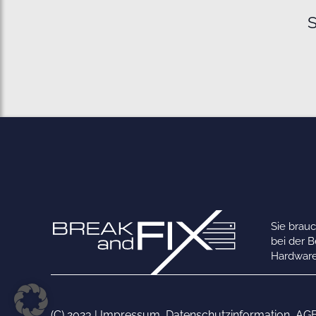
S
Sie brau
bei der 
Hardware
(C) 2023 |
Impressum
,
Datenschutzinformation
,
AG