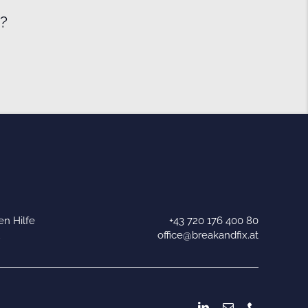
e?
n Hilfe
+43 720 176 400 80
u
office@breakandfix.at