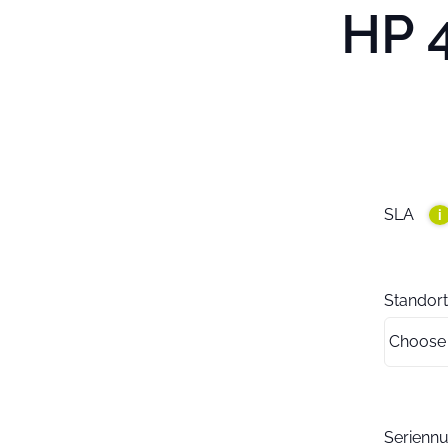
HP 4
SLA
i
Standort
Serien