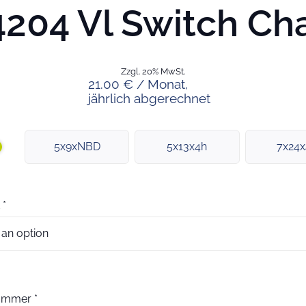
204 Vl Switch Ch
Zzgl. 20% MwSt.
21.00 € / Monat,
jährlich abgerechnet
5x9xNBD
5x13x4h
7x24
*
nummer
*