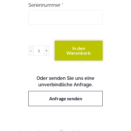
Seriennummer
*
In den
Warenkorb
HP
4202-
72
Vl
Oder senden Sie uns eine
Switch
unverbindliche Anfrage.
Menge
Anfrage senden