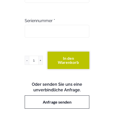
Seriennummer
*
In den
Warenkorb
HP
3800-
48G-
PoE+-4XG
Oder senden Sie uns eine
Switch
unverbindliche Anfrage.
Menge
Anfrage senden