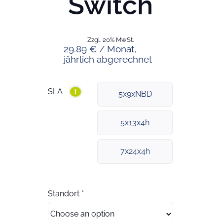
Switch
Zzgl. 20% MwSt.
29.89 € / Monat,
jährlich abgerechnet
SLA
i
5x9xNBD
5x13x4h
7x24x4h
Standort
*